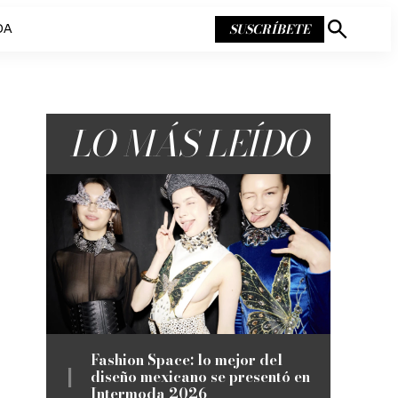
SUSCRÍBETE
DA
Mostrar
búsqueda
LO MÁS LEÍDO
Fashion Space: lo mejor del
diseño mexicano se presentó en
Intermoda 2026