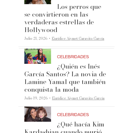
Los perros que
se convirtieron en las
verdaderas estrellas de
Hollywood
·
Julio 21, 2026
Eurídice Aiymet Garavito García
CELEBRIDADES
¿Quién es Inés
García Santos? La novia de
Lamine Yamal que también
conquista la moda
·
Julio 19, 2026
Eurídice Aiymet Garavito García
CELEBRIDADES
¿Qué hacía Kim
Kardashian cuando murió