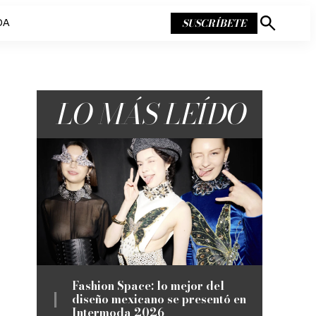
SUSCRÍBETE
DA
Mostrar
búsqueda
LO MÁS LEÍDO
Fashion Space: lo mejor del
diseño mexicano se presentó en
Intermoda 2026