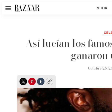
MODA
Menú
CEL
Así lucían los famo
ganaron
Octubre 26, 20
Twitter
Pinterest
Tumblr
Copy