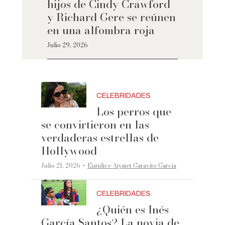
hijos de Cindy Crawford
y Richard Gere se reúnen
en una alfombra roja
Julio 29, 2026
CELEBRIDADES
Los perros que
se convirtieron en las
verdaderas estrellas de
Hollywood
·
Julio 21, 2026
Eurídice Aiymet Garavito García
CELEBRIDADES
¿Quién es Inés
García Santos? La novia de