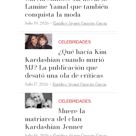
Lamine Yamal que también
conquista la moda
·
Julio 19, 2026
Eurídice Aiymet Garavito García
CELEBRIDADES
¿Qué hacía Kim
Kardashian cuando murió
MJ? La publicación que
desató una ola de críticas
·
Julio 17, 2026
Eurídice Aiymet Garavito García
CELEBRIDADES
Muere la
matriarca del clan
Kardashian-Jenner
·
Julio 16, 2026
Eurídice Aiymet Garavito García