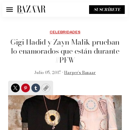
SUSCRÍBETE
Menú
CELEBRIDADES
Gigi Hadid y Zayn Malik prueban
lo enamorados que están durante
#PFW
Julio 05, 2017 •
Harper’s Bazaar
Twitter
Pinterest
Tumblr
Copy