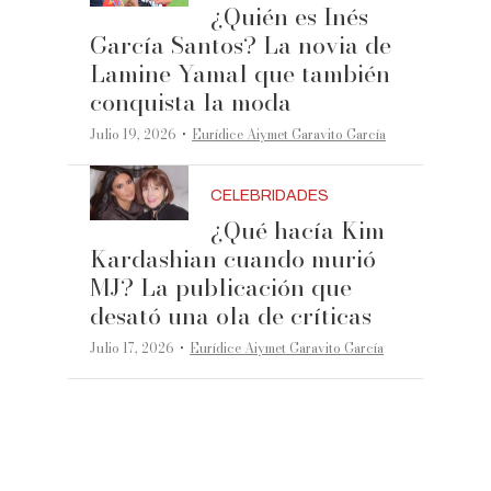
¿Quién es Inés
García Santos? La novia de
Lamine Yamal que también
conquista la moda
·
Julio 19, 2026
Eurídice Aiymet Garavito García
CELEBRIDADES
¿Qué hacía Kim
Kardashian cuando murió
MJ? La publicación que
desató una ola de críticas
·
Julio 17, 2026
Eurídice Aiymet Garavito García