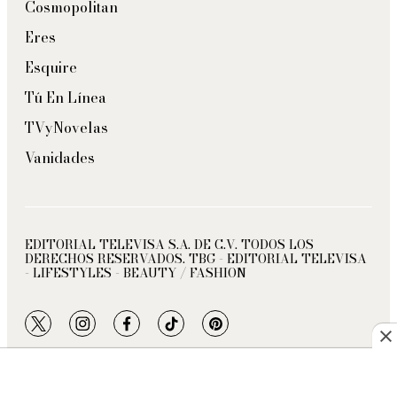
Cosmopolitan
Eres
Esquire
Tú En Línea
TVyNovelas
Vanidades
EDITORIAL TELEVISA S.A. DE C.V. TODOS LOS
DERECHOS RESERVADOS. TBG - EDITORIAL TELEVISA
- LIFESTYLES - BEAUTY / FASHION
twitter
instagram
facebook
tiktok
pinterest