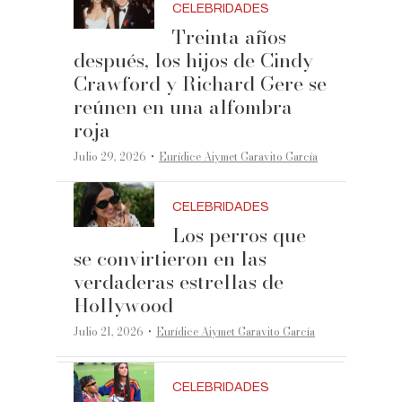
CELEBRIDADES
Treinta años
después, los hijos de Cindy
Crawford y Richard Gere se
reúnen en una alfombra
roja
·
Julio 29, 2026
Eurídice Aiymet Garavito García
CELEBRIDADES
Los perros que
se convirtieron en las
verdaderas estrellas de
Hollywood
·
Julio 21, 2026
Eurídice Aiymet Garavito García
CELEBRIDADES