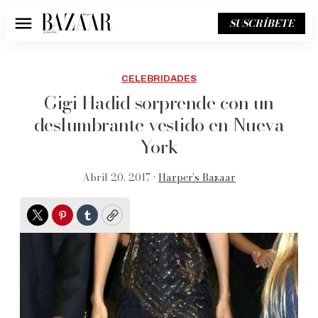
SUSCRÍBETE
Menú
CELEBRIDADES
Gigi Hadid sorprende con un
deslumbrante vestido en Nueva
York
Abril 20, 2017 •
Harper’s Bazaar
Twitter
Pinterest
Tumblr
Copy