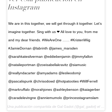
Instagram
We are in this together, we will get through it together. Let’s
imagine together. Sing with us ❤ All love to you, from me
and my dear friends. #WeAreOne ....... #KristenWiig
#JamieDornan @labrinth @james_marsden
@sarahkatesilverman @eddiebenjamin @jimmyfallon
@natalieportman @zoeisabellakravitz @siamusic
@reallyndacarter @amyadams @leslieodomjr
@pascalispunk @chrisodowd @hotpatooties #WillFerrell
@markruffalo @norahjones @ashleybenson @kaiagerber
@caradelevingne @anniemumolo @princesstagramslam
Una publicación compartida de
Gal Gadot
(@gal_gadot) el
18 Mar