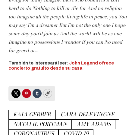
hard to do
Nothing to kill or die for
And no religion
too
Imagine all the people living life in peace, you
You
may say I’m a dreamer
But I’m not the only one
I hope
some day you’ll join us
And the world will be as one
Imagine no possessions
I wonder if you can
No need
for greed or…
También te interesará leer:
John Legend ofrece
concierto gratuito desde su casa
Twitter
Pinterest
Tumblr
Copy
KAIA GERBER
CARA DELEVINGNE
NATALIE PORTMAN
AMY ADAMS
CORONAVIRUS
COVID-19