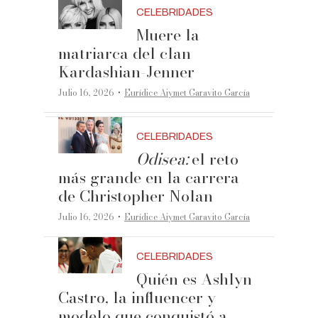
CELEBRIDADES
Muere la
matriarca del clan
Kardashian-Jenner
·
Julio 16, 2026
Eurídice Aiymet Garavito García
CELEBRIDADES
Odisea:
el reto
más grande en la carrera
de Christopher Nolan
·
Julio 16, 2026
Eurídice Aiymet Garavito García
CELEBRIDADES
Quién es Ashlyn
Castro, la influencer y
modelo que conquistó a