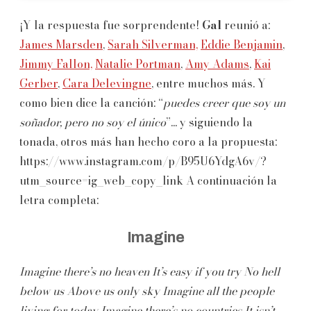
¡Y la respuesta fue sorprendente!
Gal
reunió a:
James Marsden
,
Sarah Silverman,
Eddie Benjamin
,
Jimmy Fallon,
Natalie Portman
,
Amy Adams
,
Kai
Gerber
,
Cara Delevingne
, entre muchos más. Y
como bien dice la canción: “
puedes creer que soy un
soñador, pero no soy el único
”... y siguiendo la
tonada, otros más han hecho coro a la propuesta:
https://www.instagram.com/p/B95U6YdgA6v/?
utm_source=ig_web_copy_link A continuación la
letra completa:
Imagine
Imagine there’s no heaven
It’s easy if you try
No hell
below us
Above us only sky
Imagine all the people
living for today
Imagine there’s no countries
It isn’t