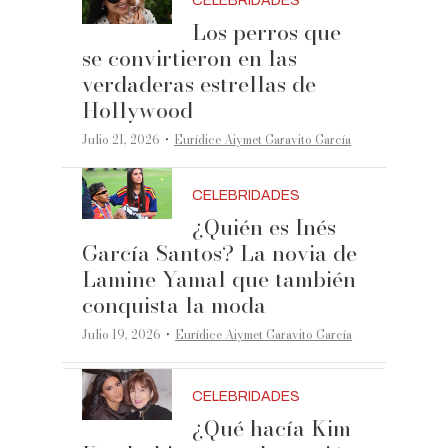
CELEBRIDADES
Los perros que
se convirtieron en las
verdaderas estrellas de
Hollywood
·
Julio 21, 2026
Eurídice Aiymet Garavito García
CELEBRIDADES
¿Quién es Inés
García Santos? La novia de
Lamine Yamal que también
conquista la moda
·
Julio 19, 2026
Eurídice Aiymet Garavito García
CELEBRIDADES
¿Qué hacía Kim