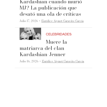
Kardashian cuando murió
MJ? La publicación que
desató una ola de críticas
·
Julio 17, 2026
Eurídice Aiymet Garavito García
CELEBRIDADES
Muere la
matriarca del clan
Kardashian-Jenner
·
Julio 16, 2026
Eurídice Aiymet Garavito García