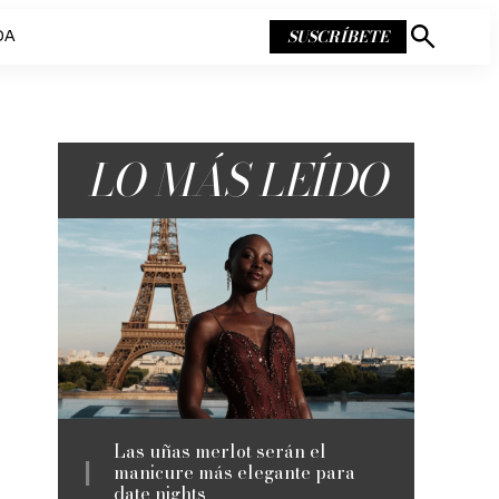
SUSCRÍBETE
DA
Mostrar
búsqueda
LO MÁS LEÍDO
Las uñas merlot serán el
manicure más elegante para
date nights