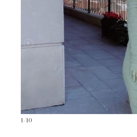
1
/
10