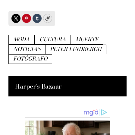
Twitter
Pinterest
Tumblr
Copy
MODA
CULTURA
MUERTE
NOTICIAS
PETER LINDBERGH
FOTÓGRAFO
Harper’s Bazaar