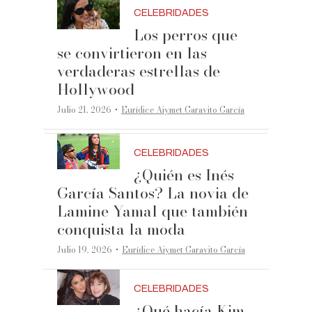
CELEBRIDADES
Los perros que
se convirtieron en las
verdaderas estrellas de
Hollywood
·
Julio 21, 2026
Eurídice Aiymet Garavito García
CELEBRIDADES
¿Quién es Inés
García Santos? La novia de
Lamine Yamal que también
conquista la moda
·
Julio 19, 2026
Eurídice Aiymet Garavito García
CELEBRIDADES
¿Qué hacía Kim