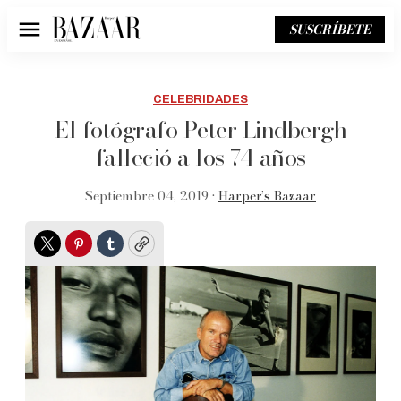
SUSCRÍBETE
Menú
CELEBRIDADES
El fotógrafo Peter Lindbergh
falleció a los 74 años
Septiembre 04, 2019 •
Harper’s Bazaar
Twitter
Pinterest
Tumblr
Copy