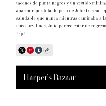
tacones de punta negros y un vestido minima
aparente perdida de peso de Jolie tras su s
saludable que nunca mientras caminaba a la 
más curvilínea, Jolie parece estar de regres
</p>
Twitter
Pinterest
Tumblr
Copy
Harper’s Bazaar