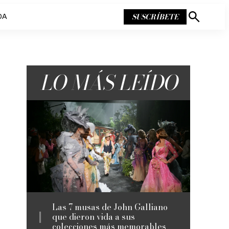
SUSCRÍBETE
DA
Mostrar
búsqueda
LO MÁS LEÍDO
Las 7 musas de John Galliano
que dieron vida a sus
colecciones más memorables