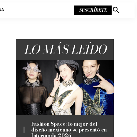
SUSCRÍBETE
DA
Mostrar
búsqueda
LO MÁS LEÍDO
Fashion Space: lo mejor del
diseño mexicano se presentó en
Intermoda 2026