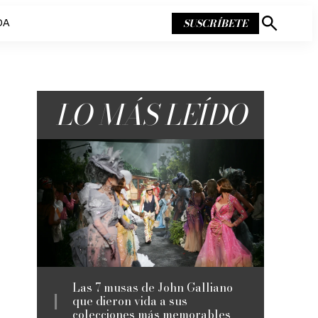
SUSCRÍBETE
DA
Mostrar
búsqueda
LO MÁS LEÍDO
Las 7 musas de John Galliano
que dieron vida a sus
colecciones más memorables