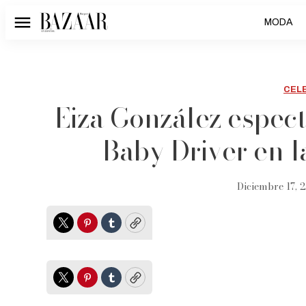
MODA
Menú
CEL
Eiza González espect
Baby Driver en 
Diciembre 17, 2
Twitter
Pinterest
Tumblr
Copy
Twitter
Pinterest
Tumblr
Copy