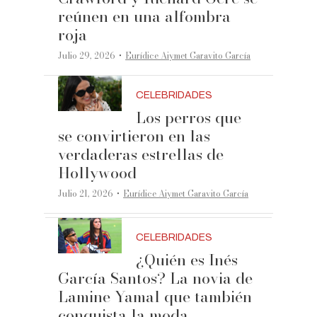
reúnen en una alfombra
roja
·
Julio 29, 2026
Eurídice Aiymet Garavito García
CELEBRIDADES
Los perros que
se convirtieron en las
verdaderas estrellas de
Hollywood
·
Julio 21, 2026
Eurídice Aiymet Garavito García
CELEBRIDADES
¿Quién es Inés
García Santos? La novia de
Lamine Yamal que también
conquista la moda