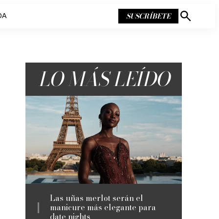
SUSCRÍBETE
DA
Mostrar
búsqueda
LO MÁS LEÍDO
Las uñas merlot serán el
manicure más elegante para
date nights