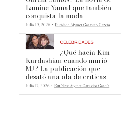
Lamine Yamal que también
conquista la moda
·
Julio 19, 2026
Eurídice Aiymet Garavito García
CELEBRIDADES
¿Qué hacía Kim
Kardashian cuando murió
MJ? La publicación que
desató una ola de críticas
·
Julio 17, 2026
Eurídice Aiymet Garavito García