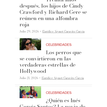
después, los hijos de Cindy
Crawford y Richard Gere se
reúnen en una alfombra
roja
·
Julio 29, 2026
Eurídice Aiymet Garavito García
CELEBRIDADES
Los perros que
se convirtieron en las
verdaderas estrellas de
Hollywood
·
Julio 21, 2026
Eurídice Aiymet Garavito García
CELEBRIDADES
¿Quién es Inés
García Santos? La novia de