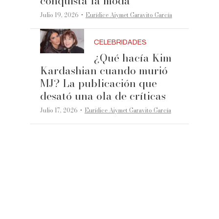
conquista la moda
·
Julio 19, 2026
Eurídice Aiymet Garavito García
CELEBRIDADES
¿Qué hacía Kim
Kardashian cuando murió
MJ? La publicación que
desató una ola de críticas
·
Julio 17, 2026
Eurídice Aiymet Garavito García