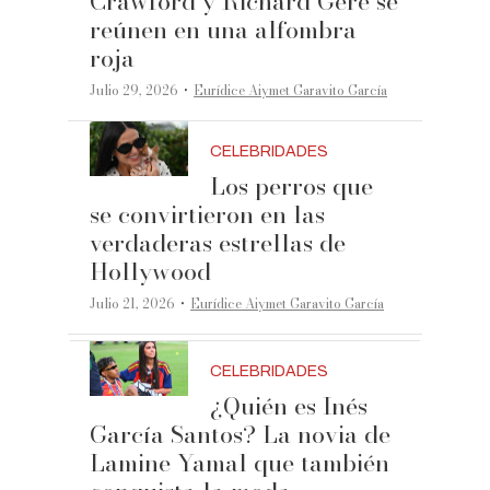
Crawford y Richard Gere se
reúnen en una alfombra
roja
·
Julio 29, 2026
Eurídice Aiymet Garavito García
CELEBRIDADES
Los perros que
se convirtieron en las
verdaderas estrellas de
Hollywood
·
Julio 21, 2026
Eurídice Aiymet Garavito García
CELEBRIDADES
¿Quién es Inés
García Santos? La novia de
Lamine Yamal que también