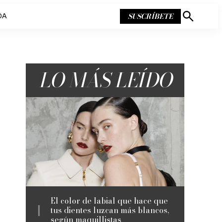
SUSCRÍBETE
DA
Mostrar
búsqueda
LO MÁS LEÍDO
El color de labial que hace que
tus dientes luzcan más blancos,
según maquillistas