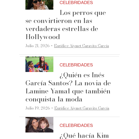
CELEBRIDADES
Los perros que
se convirtieron en las
verdaderas estrellas de
Hollywood
·
Julio 21, 2026
Eurídice Aiymet Garavito García
CELEBRIDADES
¿Quién es Inés
García Santos? La novia de
Lamine Yamal que también
conquista la moda
·
Julio 19, 2026
Eurídice Aiymet Garavito García
CELEBRIDADES
¿Qué hacía Kim