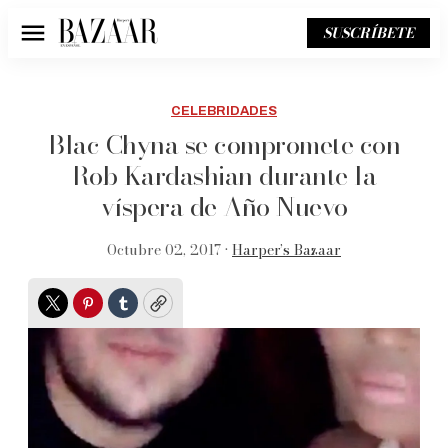
SUSCRÍBETE
Menú
CELEBRIDADES
Blac Chyna se compromete con
Rob Kardashian durante la
víspera de Año Nuevo
Octubre 02, 2017 •
Harper’s Bazaar
Twitter
Pinterest
Tumblr
Copy