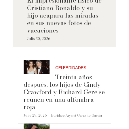
El impresionante físico de
Cristiano Ronaldo y su
hijo acapara las miradas
en sus nuevas fotos de
vacaciones
Julio 30, 2026
CELEBRIDADES
Treinta años
después, los hijos de Cindy
Crawford y Richard Gere se
reúnen en una alfombra
roja
·
Julio 29, 2026
Eurídice Aiymet Garavito García