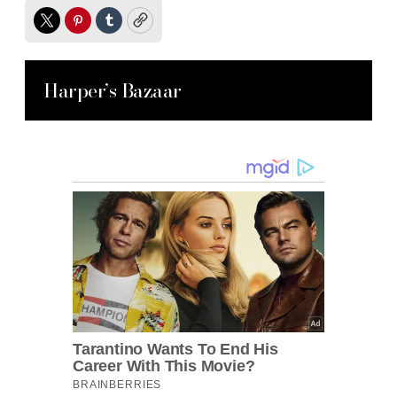
Twitter
Pinterest
Tumblr
Copy
Harper’s Bazaar