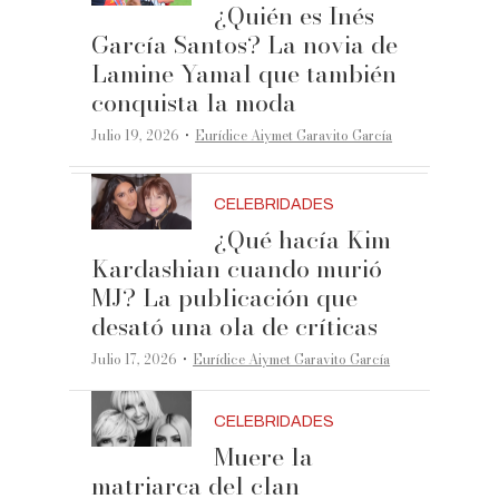
¿Quién es Inés
García Santos? La novia de
Lamine Yamal que también
conquista la moda
·
Julio 19, 2026
Eurídice Aiymet Garavito García
CELEBRIDADES
¿Qué hacía Kim
Kardashian cuando murió
MJ? La publicación que
desató una ola de críticas
·
Julio 17, 2026
Eurídice Aiymet Garavito García
CELEBRIDADES
Muere la
matriarca del clan