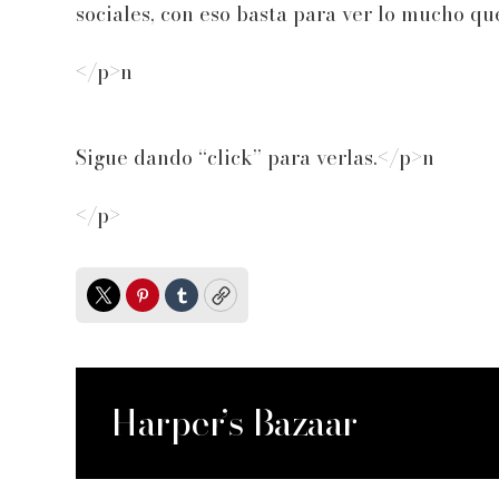
sociales, con eso basta para ver lo mucho qu
</p>n
Sigue dando “click” para verlas.</p>n
</p>
Twitter
Pinterest
Tumblr
Copy
Harper’s Bazaar