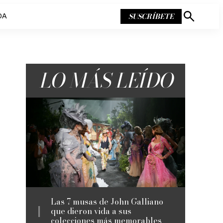
SUSCRÍBETE
DA
Mostrar
búsqueda
LO MÁS LEÍDO
Las 7 musas de John Galliano
que dieron vida a sus
colecciones más memorables