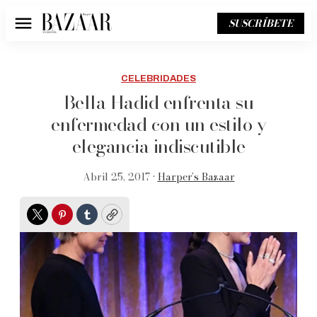
SUSCRÍBETE
Menú
CELEBRIDADES
Bella Hadid enfrenta su
enfermedad con un estilo y
elegancia indiscutible
Abril 25, 2017 •
Harper’s Bazaar
Twitter
Pinterest
Tumblr
Copy