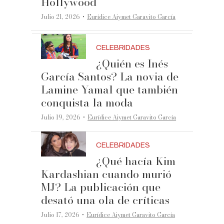
Hollywood
·
Julio 21, 2026
Eurídice Aiymet Garavito García
CELEBRIDADES
¿Quién es Inés
García Santos? La novia de
Lamine Yamal que también
conquista la moda
·
Julio 19, 2026
Eurídice Aiymet Garavito García
CELEBRIDADES
¿Qué hacía Kim
Kardashian cuando murió
MJ? La publicación que
desató una ola de críticas
·
Julio 17, 2026
Eurídice Aiymet Garavito García