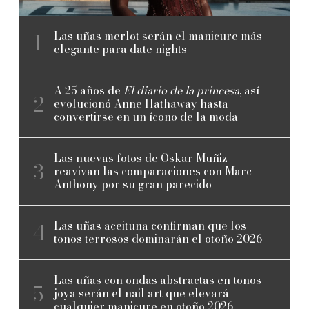
Las uñas merlot serán el manicure más
elegante para date nights
A 25 años de
El diario de la princesa
, así
evolucionó Anne Hathaway hasta
convertirse en un ícono de la moda
Las nuevas fotos de Oskar Muñiz
reavivan las comparaciones con Marc
Anthony por su gran parecido
Las uñas aceituna confirman que los
tonos terrosos dominarán el otoño 2026
Las uñas con ondas abstractas en tonos
joya serán el nail art que elevará
cualquier manicure en otoño 2026