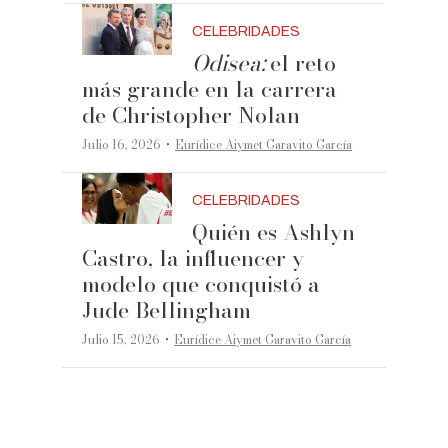
CELEBRIDADES
Odisea:
el reto
más grande en la carrera
de Christopher Nolan
·
Julio 16, 2026
Eurídice Aiymet Garavito García
CELEBRIDADES
Quién es Ashlyn
Castro, la influencer y
modelo que conquistó a
Jude Bellingham
·
Julio 15, 2026
Eurídice Aiymet Garavito García