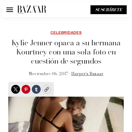
SUSCRÍBETE
Menú
CELEBRIDADES
Kylie Jenner opaca a su hermana
Kourtney con una sola foto en
cuestión de segundos
Noviembre 06, 2017 •
Harper’s Bazaar
Twitter
Pinterest
Tumblr
Copy