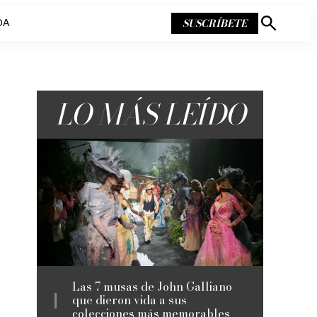
SUSCRÍBETE
DA
Mostrar
búsqueda
LO MÁS LEÍDO
Las 7 musas de John Galliano
que dieron vida a sus
colecciones más memorables