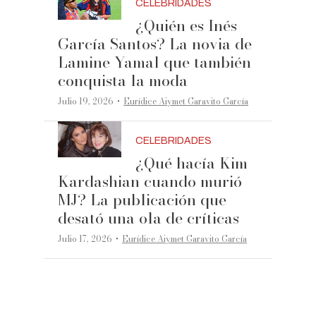
CELEBRIDADES
¿Quién es Inés
García Santos? La novia de
Lamine Yamal que también
conquista la moda
·
Julio 19, 2026
Eurídice Aiymet Garavito García
CELEBRIDADES
¿Qué hacía Kim
Kardashian cuando murió
MJ? La publicación que
desató una ola de críticas
·
Julio 17, 2026
Eurídice Aiymet Garavito García