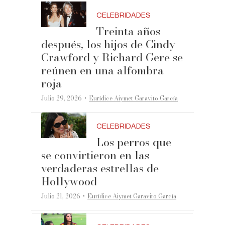
CELEBRIDADES
Treinta años
después, los hijos de Cindy
Crawford y Richard Gere se
reúnen en una alfombra
roja
·
Julio 29, 2026
Eurídice Aiymet Garavito García
CELEBRIDADES
Los perros que
se convirtieron en las
verdaderas estrellas de
Hollywood
·
Julio 21, 2026
Eurídice Aiymet Garavito García