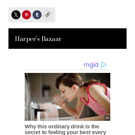
Twitter
Pinterest
Tumblr
Copy
Harper’s Bazaar