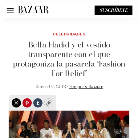
SUSCRÍBETE
Menú
CELEBRIDADES
Bella Hadid y el vestido
transparente con el que
protagoniza la pasarela ‘Fashion
For Relief’
Enero 07, 2018 •
Harper’s Bazaar
Twitter
Pinterest
Tumblr
Copy