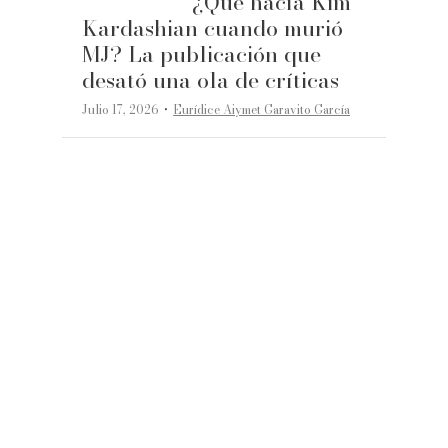
¿Qué hacía Kim
Kardashian cuando murió
MJ? La publicación que
desató una ola de críticas
·
Julio 17, 2026
Eurídice Aiymet Garavito García