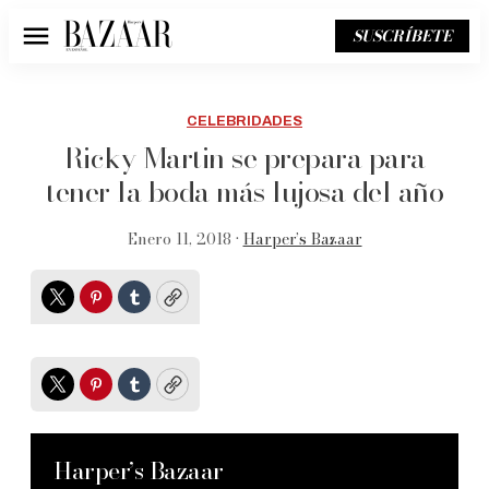
SUSCRÍBETE
Menú
CELEBRIDADES
Ricky Martin se prepara para
tener la boda más lujosa del año
Enero 11, 2018 •
Harper’s Bazaar
Twitter
Pinterest
Tumblr
Copy
Twitter
Pinterest
Tumblr
Copy
Harper’s Bazaar