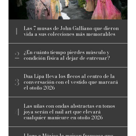
Las 7 musas de John Galliano que dieron
vida a sus colecciones más memorables
¿En cuánto tiempo pierdes músculo y
condición física al dejar de entrenar?
Dua Lipa lleva los flecos al centro de la
conversación con el vestido que marcará
el otoño 2026
Las uñas con ondas abstractas en tonos
joya serán el nail art que elevará
cualquier manicure en otoño 2026
Llega a México la maison francesa que