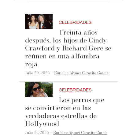
CELEBRIDADES
Treinta años
después, los hijos de Cindy
Crawford y Richard Gere se
reúnen en una alfombra
roja
·
Julio 29, 2026
Eurídice Aiymet Garavito García
CELEBRIDADES
Los perros que
se convirtieron en las
verdaderas estrellas de
Hollywood
·
Julio 21, 2026
Eurídice Aiymet Garavito García