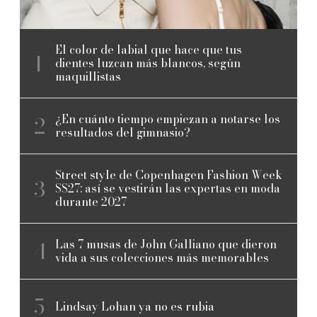
El color de labial que hace que tus
dientes luzcan más blancos, según
maquillistas
¿En cuánto tiempo empiezan a notarse los
resultados del gimnasio?
Street style de Copenhagen Fashion Week
SS27: así se vestirán las expertas en moda
durante 2027
Las 7 musas de John Galliano que dieron
vida a sus colecciones más memorables
Lindsay Lohan ya no es rubia