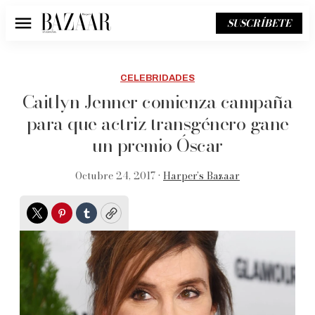
SUSCRÍBETE
Menú
CELEBRIDADES
Caitlyn Jenner comienza campaña
para que actriz transgénero gane
un premio Óscar
Octubre 24, 2017 •
Harper’s Bazaar
Twitter
Pinterest
Tumblr
Copy