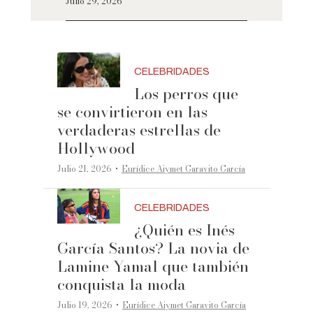
Julio 29, 2026
CELEBRIDADES
Los perros que
se convirtieron en las
verdaderas estrellas de
Hollywood
·
Julio 21, 2026
Eurídice Aiymet Garavito García
CELEBRIDADES
¿Quién es Inés
García Santos? La novia de
Lamine Yamal que también
conquista la moda
·
Julio 19, 2026
Eurídice Aiymet Garavito García