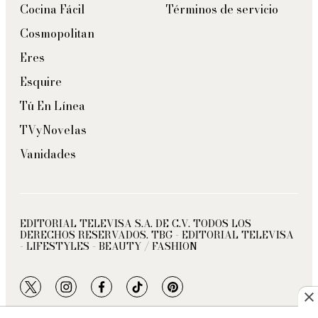
Cocina Fácil
Términos de servicio
Cosmopolitan
Eres
Esquire
Tú En Línea
TVyNovelas
Vanidades
EDITORIAL TELEVISA S.A. DE C.V. TODOS LOS
DERECHOS RESERVADOS. TBG - EDITORIAL TELEVISA
- LIFESTYLES - BEAUTY / FASHION
twitter
instagram
facebook
tiktok
pinterest