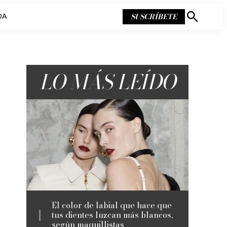
SUSCRÍBETE
DA
Mostrar
búsqueda
LO MÁS LEÍDO
El color de labial que hace que
tus dientes luzcan más blancos,
según maquillistas