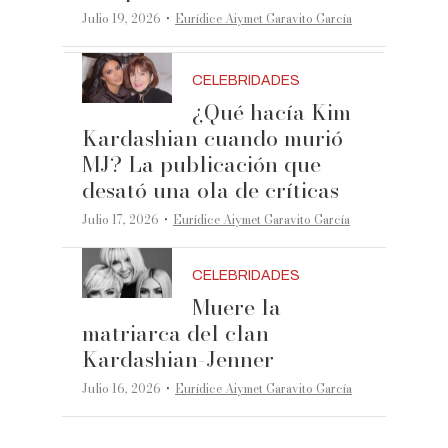
·
Julio 19, 2026
Eurídice Aiymet Garavito García
CELEBRIDADES
¿Qué hacía Kim
Kardashian cuando murió
MJ? La publicación que
desató una ola de críticas
·
Julio 17, 2026
Eurídice Aiymet Garavito García
CELEBRIDADES
Muere la
matriarca del clan
Kardashian-Jenner
·
Julio 16, 2026
Eurídice Aiymet Garavito García