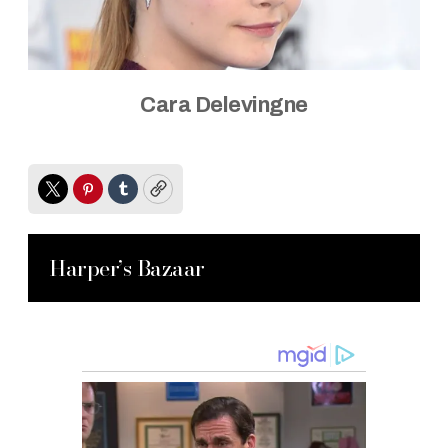
Cara Delevingne
Twitter
Pinterest
Tumblr
Copy
Harper’s Bazaar