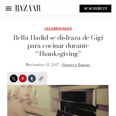
SUSCRÍBETE
Menú
CELEBRIDADES
Bella Hadid se disfraza de Gigi
para cocinar durante
“Thanksgiving”
Noviembre 11, 2017 •
Harper’s Bazaar
Twitter
Pinterest
Tumblr
Copy