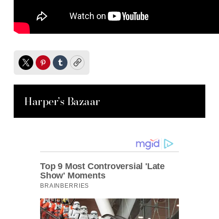
Twitter
Pinterest
Tumblr
Copy
Harper’s Bazaar