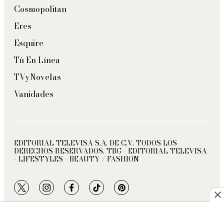
Cosmopolitan
Eres
Esquire
Tú En Línea
TVyNovelas
Vanidades
EDITORIAL TELEVISA S.A. DE C.V. TODOS LOS
DERECHOS RESERVADOS. TBG - EDITORIAL TELEVISA
- LIFESTYLES - BEAUTY / FASHION
twitter
instagram
facebook
tiktok
pinterest