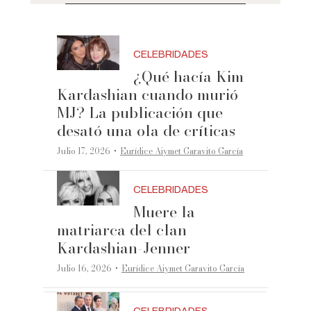
CELEBRIDADES
¿Qué hacía Kim
Kardashian cuando murió
MJ? La publicación que
desató una ola de críticas
·
Julio 17, 2026
Eurídice Aiymet Garavito García
CELEBRIDADES
Muere la
matriarca del clan
Kardashian-Jenner
·
Julio 16, 2026
Eurídice Aiymet Garavito García