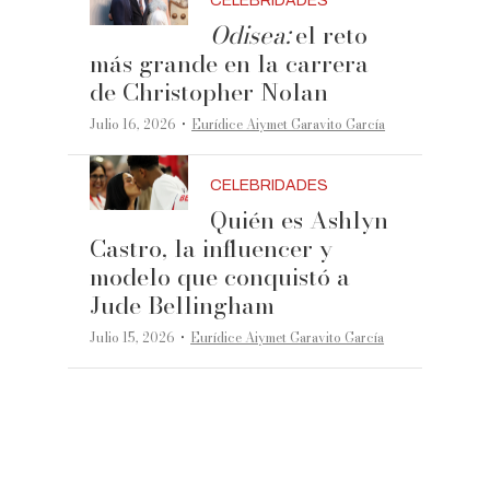
CELEBRIDADES
Odisea:
el reto
más grande en la carrera
de Christopher Nolan
·
Julio 16, 2026
Eurídice Aiymet Garavito García
CELEBRIDADES
Quién es Ashlyn
Castro, la influencer y
modelo que conquistó a
Jude Bellingham
·
Julio 15, 2026
Eurídice Aiymet Garavito García