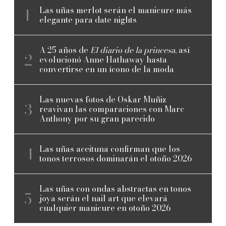
Las uñas merlot serán el manicure más
elegante para date nights
A 25 años de
El diario de la princesa
, así
evolucionó Anne Hathaway hasta
convertirse en un ícono de la moda
Las nuevas fotos de Oskar Muñiz
reavivan las comparaciones con Marc
Anthony por su gran parecido
Las uñas aceituna confirman que los
tonos terrosos dominarán el otoño 2026
Las uñas con ondas abstractas en tonos
joya serán el nail art que elevará
cualquier manicure en otoño 2026