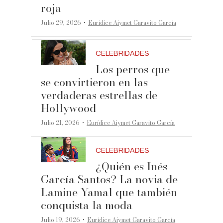
roja
·
Julio 29, 2026
Eurídice Aiymet Garavito García
CELEBRIDADES
Los perros que
se convirtieron en las
verdaderas estrellas de
Hollywood
·
Julio 21, 2026
Eurídice Aiymet Garavito García
CELEBRIDADES
¿Quién es Inés
García Santos? La novia de
Lamine Yamal que también
conquista la moda
·
Julio 19, 2026
Eurídice Aiymet Garavito García