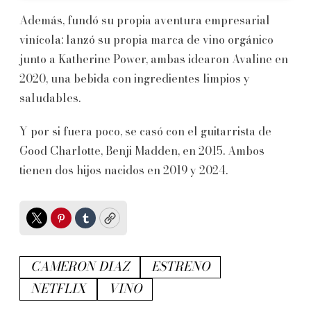
Además, fundó su propia aventura empresarial
vinícola: lanzó su propia marca de vino orgánico
junto a Katherine Power, ambas idearon Avaline en
2020, una bebida con ingredientes limpios y
saludables.
Y por si fuera poco, se casó con el guitarrista de
Good Charlotte, Benji Madden, en 2015. Ambos
tienen dos hijos nacidos en 2019 y 2024.
Twitter
Pinterest
Tumblr
Copy
CAMERON DIAZ
ESTRENO
NETFLIX
VINO