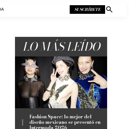
SUSCRÍBETE
DA
Mostrar
búsqueda
LO MÁS LEÍDO
Fashion Space: lo mejor del
diseño mexicano se presentó en
Intermoda 2026