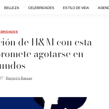
BELLEZA
CELEBRIDADES
ESTILO DE VIDA
AGEN
EBRIDADES
ción de H&M con esta
promete agotarse en
undos
17 •
Harper’s Bazaar