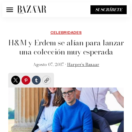
SUSCRÍBETE
Menú
CELEBRIDADES
H&M y Erdem se alían para lanzar
una colección muy esperada
Agosto 07, 2017 •
Harper’s Bazaar
Twitter
Pinterest
Tumblr
Copy