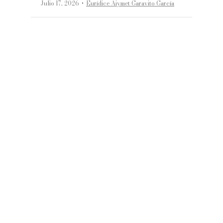
·
Julio 17, 2026
Eurídice Aiymet Garavito García