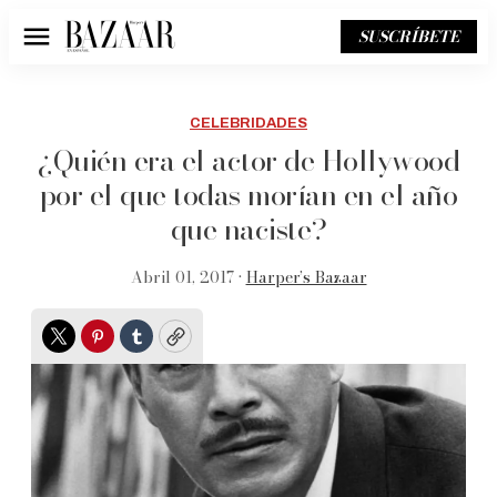
SUSCRÍBETE
Menú
CELEBRIDADES
¿Quién era el actor de Hollywood
por el que todas morían en el año
que naciste?
Abril 01, 2017 •
Harper’s Bazaar
Twitter
Pinterest
Tumblr
Copy