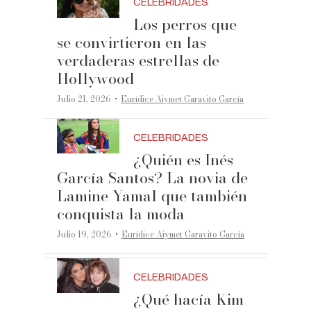
CELEBRIDADES
Los perros que
se convirtieron en las
verdaderas estrellas de
Hollywood
·
Julio 21, 2026
Eurídice Aiymet Garavito García
CELEBRIDADES
¿Quién es Inés
García Santos? La novia de
Lamine Yamal que también
conquista la moda
·
Julio 19, 2026
Eurídice Aiymet Garavito García
CELEBRIDADES
¿Qué hacía Kim