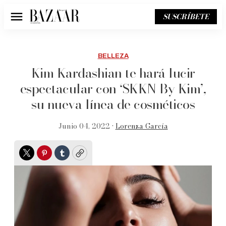
SUSCRÍBETE
Menú
BELLEZA
Kim Kardashian te hará lucir
espectacular con ‘SKKN By Kim’,
su nueva línea de cosméticos
Junio 04, 2022 •
Lorenza García
Twitter
Pinterest
Tumblr
Copy