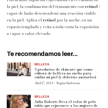
la piel, la combinación del tratamiento con
retinol
+
vapor de baño desencadenó una reacción visible
en la piel. Aplica el
retinol
por la noche, en un
espacio templado y evita a toda costa la exposición
a vapor o calor elevado.
Te recomendamos leer...
BELLEZA
3 productos de skincare que como
editora de belleza no suelto para
cuidar mi piel (y deberías anotarlos)
·
Abril 17, 2024
Regina Barberena
BELLEZA
Julia Roberts lleva el color de pelo
rubio que rejuvenece a las mujeres de