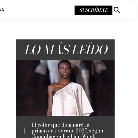
SUSCRÍBETE
DA
Mostrar
búsqueda
LO MÁS LEÍDO
El color que dominará la
primavera-verano 2027, según
Copenhagen Fashion Week