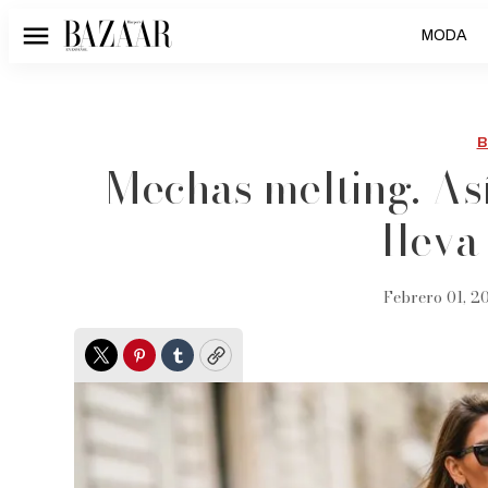
MODA
Menú
B
Mechas melting. Así
lleva
Febrero 01, 20
Twitter
Pinterest
Tumblr
Copy