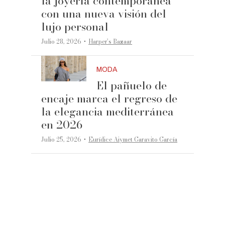
la joyería contemporánea
con una nueva visión del
lujo personal
·
Julio 28, 2026
Harper’s Bazaar
MODA
El pañuelo de
encaje marca el regreso de
la elegancia mediterránea
en 2026
·
Julio 25, 2026
Eurídice Aiymet Garavito García