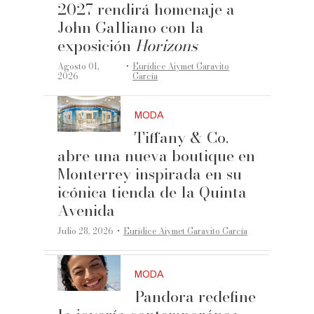
2027 rendirá homenaje a
John Galliano con la
exposición
Horizons
·
Agosto 01,
Eurídice Aiymet Garavito
2026
García
MODA
Tiffany & Co.
abre una nueva boutique en
Monterrey inspirada en su
icónica tienda de la Quinta
Avenida
·
Julio 28, 2026
Eurídice Aiymet Garavito García
MODA
Pandora redefine