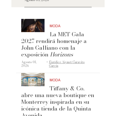
MODA
La MET Gala
2027 rendirá homenaje a
John Galliano con la
exposición
Horizons
·
Agosto 01,
Eurídice Aiymet Garavito
2026
García
MODA
Tiffany & Co.
abre una nueva boutique en
Monterrey inspirada en su
icónica tienda de la Quinta
Avenida