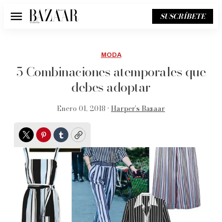
SUSCRÍBETE
Menú
MODA
5 Combinaciones atemporales que
debes adoptar
Enero 01, 2018 •
Harper’s Bazaar
Twitter
Pinterest
Tumblr
Copy