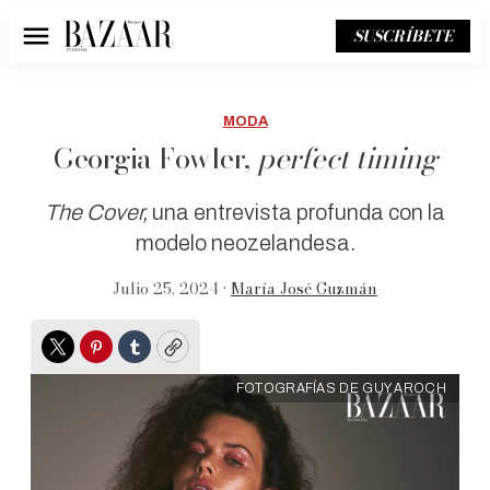
SUSCRÍBETE
Menú
MODA
Georgia Fowler,
perfect timing
The Cover,
una entrevista profunda con la
modelo neozelandesa.
Julio 25, 2024 •
María José Guzmán
Twitter
Pinterest
Tumblr
Copy
FOTOGRAFÍAS DE GUY AROCH