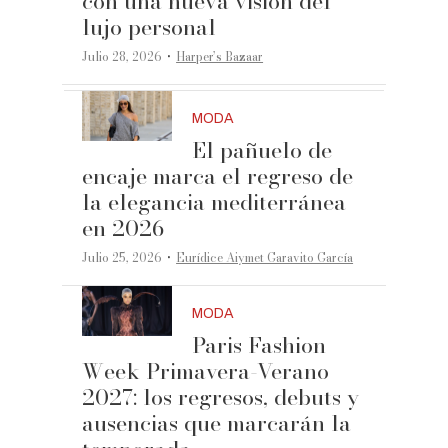
con una nueva visión del
lujo personal
·
Julio 28, 2026
Harper’s Bazaar
MODA
El pañuelo de
encaje marca el regreso de
la elegancia mediterránea
en 2026
·
Julio 25, 2026
Eurídice Aiymet Garavito García
MODA
Paris Fashion
Week Primavera-Verano
2027: los regresos, debuts y
ausencias que marcarán la