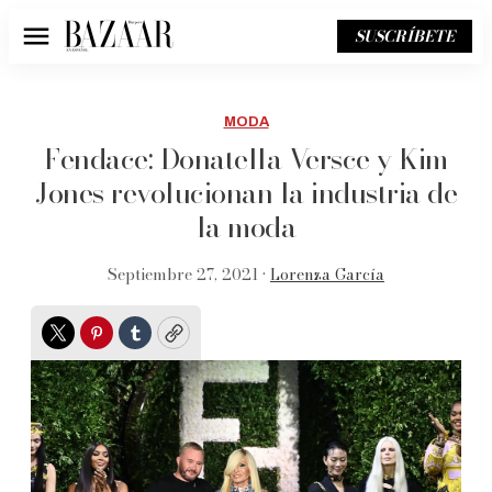
SUSCRÍBETE
Menú
MODA
Fendace: Donatella Versce y Kim
Jones revolucionan la industria de
la moda
Septiembre 27, 2021 •
Lorenza García
Twitter
Pinterest
Tumblr
Copy