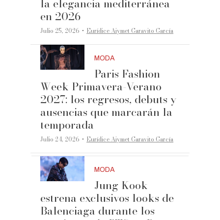
la elegancia mediterránea
en 2026
·
Julio 25, 2026
Eurídice Aiymet Garavito García
MODA
Paris Fashion
Week Primavera-Verano
2027: los regresos, debuts y
ausencias que marcarán la
temporada
·
Julio 24, 2026
Eurídice Aiymet Garavito García
MODA
Jung Kook
estrena exclusivos looks de
Balenciaga durante los