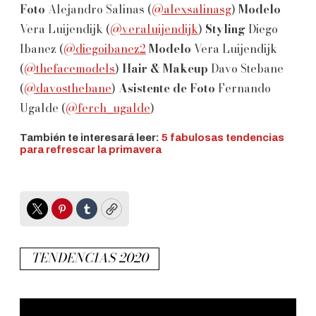
Foto
Alejandro Salinas (
@alexsalinasg
)
Modelo
Vera Luijendijk (
@veraluijendijk
)
Styling
Diego
Ibanez (
@diegoibanez2
Modelo
Vera Luijendijk
(
@thefacemodels
)
Hair & Makeup
Davo Stebane
(
@davosthebane
)
Asistente de Foto
Fernando
Ugalde (
@ferch_ugalde
)
También te interesará leer:
5 fabulosas tendencias
para refrescar la primavera
Twitter
Pinterest
Tumblr
Copy
TENDENCIAS 2020