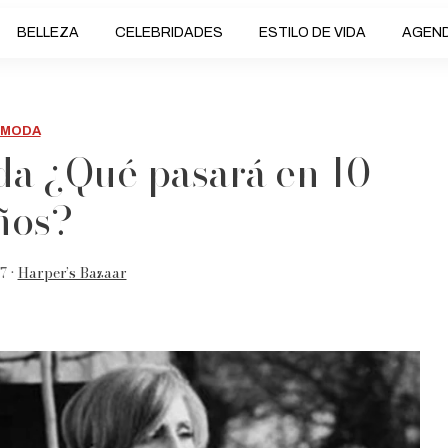
BELLEZA
CELEBRIDADES
ESTILO DE VIDA
AGEN
MODA
oda ¿Qué pasará en 10
ños?
7 •
Harper’s Bazaar