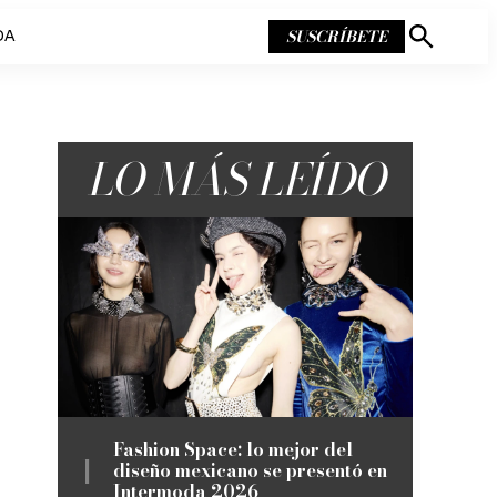
SUSCRÍBETE
DA
Mostrar
búsqueda
LO MÁS LEÍDO
Fashion Space: lo mejor del
diseño mexicano se presentó en
Intermoda 2026