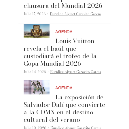
clausura del Mundial 2026
·
Julio 17, 2026
Eurídice Aiymet Garavito García
AGENDA
Louis Vuitton
revela el baúl que
custodiará el trofeo de la
Copa Mundial 2026
·
Julio 14, 2026
Eurídice Aiymet Garavito García
AGENDA
La exposición de
Salvador Dalí que convierte
a la CDMX en el destino
cultural del verano
·
Julio 10, 2026
Eurídice Aiymet Garavito García