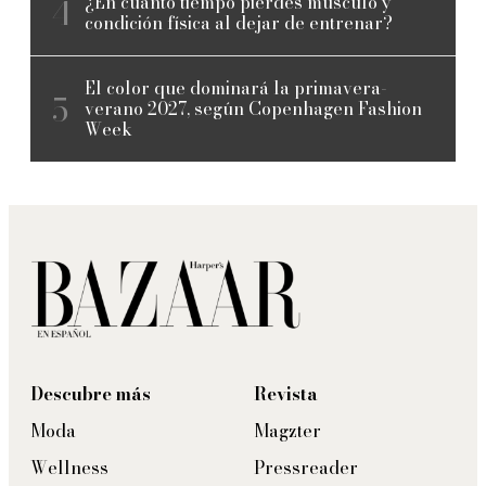
¿En cuánto tiempo pierdes músculo y
condición física al dejar de entrenar?
El color que dominará la primavera-
verano 2027, según Copenhagen Fashion
Week
Descubre más
Revista
Moda
Magzter
Wellness
Pressreader