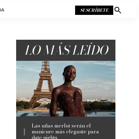
SUSCRÍBETE
DA
Mostrar
búsqueda
LO MÁS LEÍDO
Las uñas merlot serán el
manicure más elegante para
date nights