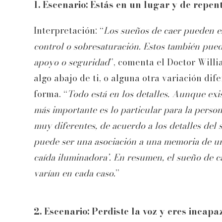
1. Escenario: Estás en un lugar y de repent
Interpretación: “
Los sueños de caer pueden es
control o sobresaturación. Estos también pued
apoyo o seguridad
”, comenta el Doctor Willi
algo abajo de ti, o alguna otra variación di
forma. “
Todo está en los detalles. Aunque exis
más importante es lo particular para la person
muy diferentes, de acuerdo a los detalles del s
puede ser una asociación a una memoria de un
caída iluminadora’. En resumen, el sueño de c
varían en cada caso.
”
2. Escenario: Perdiste la voz y eres incap