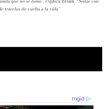
omida que no se tomó
”, explica Braun. “
Soñar con
 traerlos de vuelta a la vida.
”