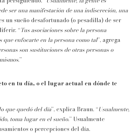
tá persiguiendo. “
Usualmente, la gente es
de ser una manifestación de una indiscreción, una
nes un sueño desafortunado (o pesadilla) de ser
ferir. “
Tus asociaciones sobre la persona
 que enfocarte en la persona como tal
”, agrega
rsonas son sustituciones de otras personas o
 mismos
.”
to en tu día, o el lugar actual en dónde te
lo que quedó del día
”, explica Braun. “
Usualmente,
ido, toma lugar en el sueño
.” Usualmente
nsamientos o percepciones del día.