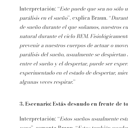
Interpretación: “
Este puede que sea no sólo u
parálisis en el sueño
”, explica Braun. “
Durant
de sueño durante el que soñamos, nuestros cu
natural durante el ciclo REM. Fisiológicamen
prevenir a nuestros cuerpos de actuar o move
parálisis del sueño, usualmente se despiertan 
entre el sueño y el despertar, puede ser exp
experimentado en el estado de despertar, mien
algunas veces respirar.
”
3. Escenario: Estás desnudo en frente de t
Interpretación: “
Estos sueños usualmente est
pena
”, comenta Braun. “
Estos también pueden