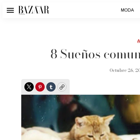
MODA
Menú
8 Sueños comune
Octubre 26, 2
Twitter
Pinterest
Tumblr
Copy