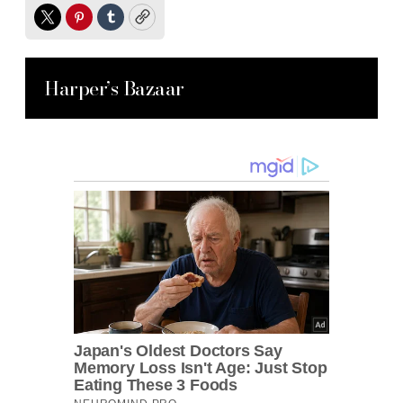
Twitter
Pinterest
Tumblr
Copy
Harper’s Bazaar