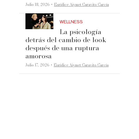
·
Julio 18, 2026
Eurídice Aiymet Garavito García
WELLNESS
La psicología
detrás del cambio de look
después de una ruptura
amorosa
·
Julio 17, 2026
Eurídice Aiymet Garavito García