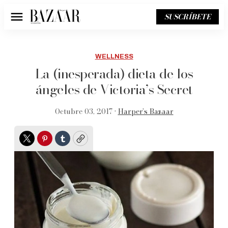
SUSCRÍBETE
Menú
WELLNESS
La (inesperada) dieta de los
ángeles de Victoria’s Secret
Octubre 03, 2017 •
Harper’s Bazaar
Twitter
Pinterest
Tumblr
Copy