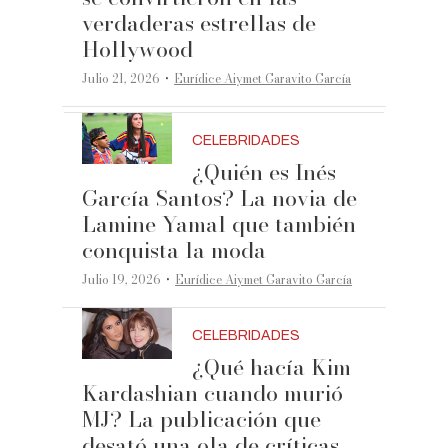
verdaderas estrellas de
Hollywood
·
Julio 21, 2026
Eurídice Aiymet Garavito García
CELEBRIDADES
¿Quién es Inés
García Santos? La novia de
Lamine Yamal que también
conquista la moda
·
Julio 19, 2026
Eurídice Aiymet Garavito García
CELEBRIDADES
¿Qué hacía Kim
Kardashian cuando murió
MJ? La publicación que
desató una ola de críticas