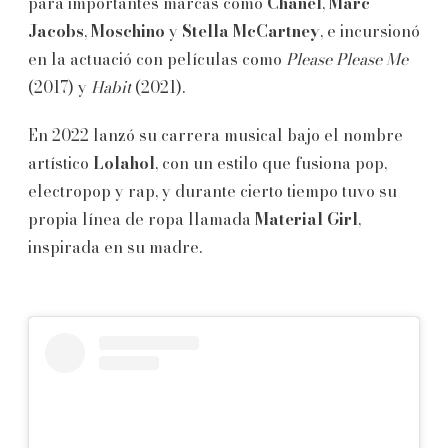
para importantes marcas como
Chanel
,
Marc
Jacobs
,
Moschino
y
Stella McCartney
, e incursionó
en la actuació con películas como
Please Please Me
(2017) y
Habit
(2021).
En 2022 lanzó su carrera musical bajo el nombre
artístico
Lolahol
, con un estilo que fusiona pop,
electropop y rap, y durante cierto tiempo tuvo su
propia línea de ropa llamada
Material Girl
,
inspirada en su madre.