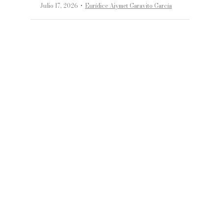
·
Julio 17, 2026
Eurídice Aiymet Garavito García