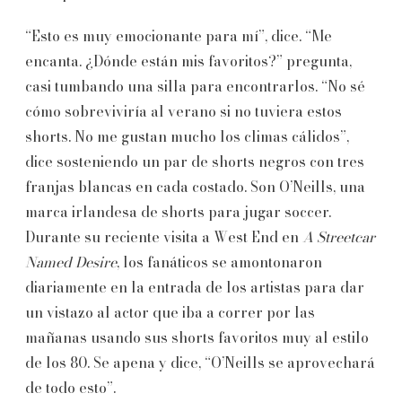
“Esto es muy emocionante para mí”, dice. “Me
encanta. ¿Dónde están mis favoritos?” pregunta,
casi tumbando una silla para encontrarlos. “No sé
cómo sobreviviría al verano si no tuviera estos
shorts. No me gustan mucho los climas cálidos”,
dice sosteniendo un par de shorts negros con tres
franjas blancas en cada costado. Son O’Neills, una
marca irlandesa de shorts para jugar soccer.
Durante su reciente visita a West End en
A Streetcar
Named Desire
, los fanáticos se amontonaron
diariamente en la entrada de los artistas para dar
un vistazo al actor que iba a correr por las
mañanas usando sus shorts favoritos muy al estilo
de los 80. Se apena y dice, “O’Neills se aprovechará
de todo esto”.